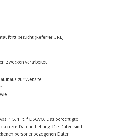
tauftritt besucht (Referrer URL)
en Zwecken verarbeitet:
saufbaus zur Website
e
owie
bs. 1 S. 1 lit. f DSGVO. Das berechtigte
wecken zur Datenerhebung. Die Daten sind
egebenen personenbezogenen Daten